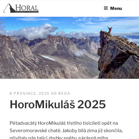
HORALSUMPERK.CZ
Přejít
Menu
k
obsahu
webu
PUBLIKOVÁNO
8 PROSINCE, 2025
OD
BEDA
HoroMikuláš 2025
Pětadvacátý HoroMikuláš třetího tisíciletí opět na
Severomoravské chatě. Jakoby bílá zima již skončila,
přivítaly nás tající zbytky sněhu a krásná mlha.