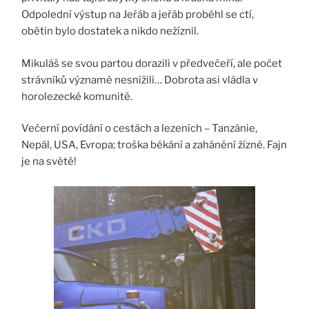
Odpolední výstup na Jeřáb a jeřáb proběhl se ctí,
obětin bylo dostatek a nikdo nežíznil.
Mikuláš se svou partou dorazili v předvečeří, ale počet
strávníků významě nesnížili… Dobrota asi vládla v
horolezecké komunitě.
Večerní povídání o cestách a lezeních – Tanzánie,
Nepál, USA, Evropa; troška békání a zahánění žízně. Fajn
je na světě!