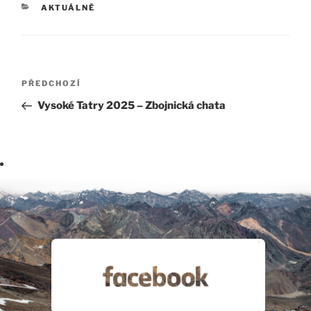
RUBRIKY
AKTUÁLNĚ
Navigace
Předchozí
PŘEDCHOZÍ
pro
příspěvek
Vysoké Tatry 2025 – Zbojnická chata
příspěvek