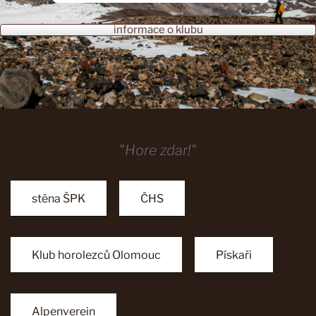
informace o klubu
"Hore zdar!"
stěna ŠPK
ČHS
Klub horolezců Olomouc
Pískaři
Alpenverein