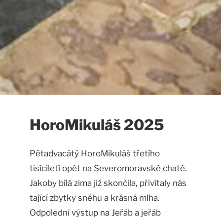
HoroMikuláš 2025
Pětadvacátý HoroMikuláš třetího
tisíciletí opět na Severomoravské chatě.
Jakoby bílá zima již skončila, přivítaly nás
tající zbytky sněhu a krásná mlha.
Odpolední výstup na Jeřáb a jeřáb