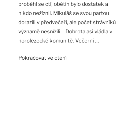
proběhl se ctí, obětin bylo dostatek a
nikdo nežíznil. Mikuláš se svou partou
dorazili v předvečeří, ale počet strávníků
významě nesnížili… Dobrota asi vládla v
horolezecké komunitě. Večerní …
"HoroMikuláš
Pokračovat ve čtení
2025"